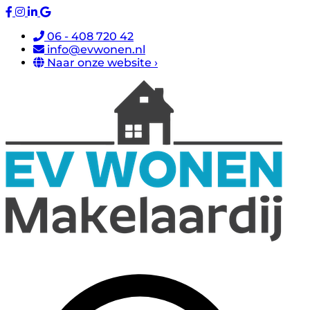
06 - 408 720 42
info@evwonen.nl
Naar onze website ›