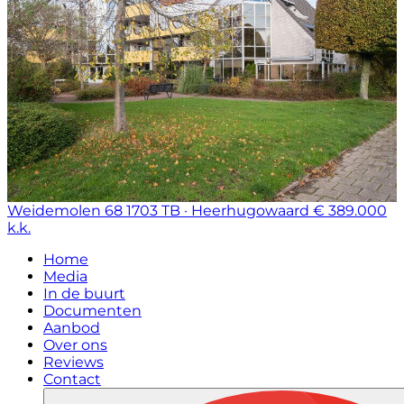
Weidemolen 68
1703 TB · Heerhugowaard
€ 389.000
k.k.
Home
Media
In de buurt
Documenten
Aanbod
Over ons
Reviews
Contact