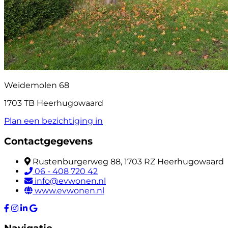
Weidemolen 68
1703 TB Heerhugowaard
Plan een bezichtiging in
Contactgegevens
Rustenburgerweg 88, 1703 RZ Heerhugowaard
06 - 408 720 42
info@evwonen.nl
www.evwonen.nl