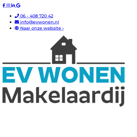
06 - 408 720 42
info@evwonen.nl
Naar onze website ›