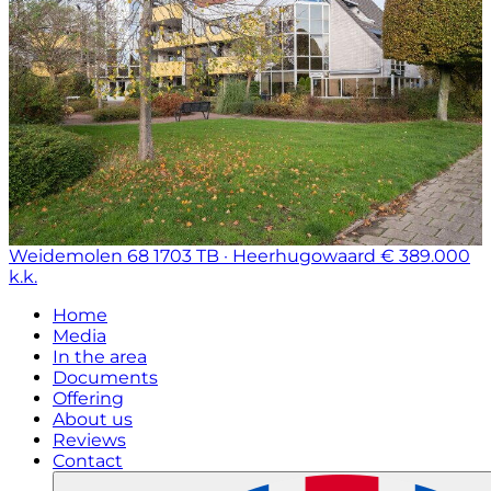
Weidemolen 68
1703 TB · Heerhugowaard
€ 389.000
k.k.
Home
Media
In the area
Documents
Offering
About us
Reviews
Contact