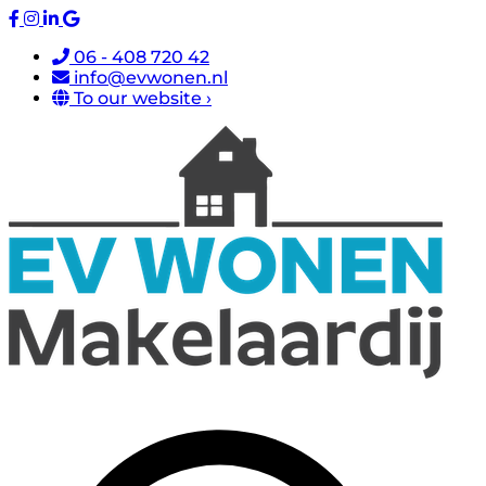
06 - 408 720 42
info@evwonen.nl
To our website ›