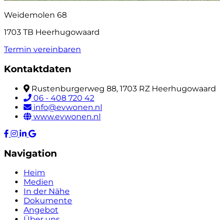
Weidemolen 68
1703 TB Heerhugowaard
Termin vereinbaren
Kontaktdaten
Rustenburgerweg 88, 1703 RZ Heerhugowaard
06 - 408 720 42
info@evwonen.nl
www.evwonen.nl
Navigation
Heim
Medien
In der Nähe
Dokumente
Angebot
Über uns