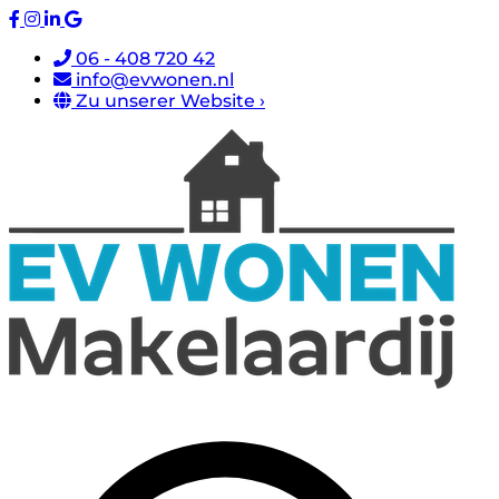
06 - 408 720 42
info@evwonen.nl
Zu unserer Website ›