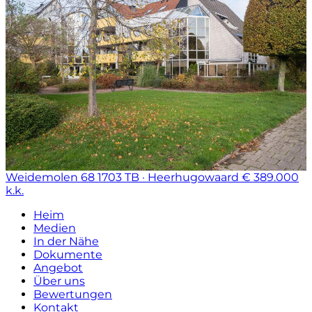
Weidemolen 68
1703 TB · Heerhugowaard
€ 389.000
k.k.
Heim
Medien
In der Nähe
Dokumente
Angebot
Über uns
Bewertungen
Kontakt