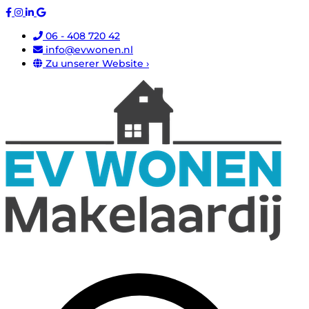
06 - 408 720 42
info@evwonen.nl
Zu unserer Website ›