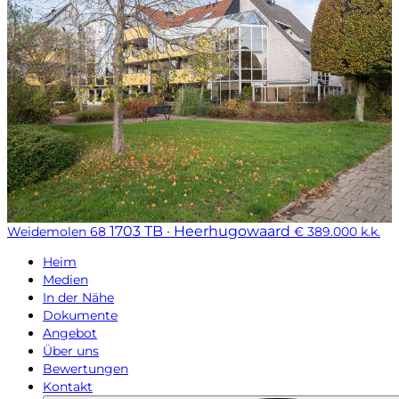
1703 TB · Heerhugowaard
Weidemolen 68
€ 389.000 k.k.
Heim
Medien
In der Nähe
Dokumente
Angebot
Über uns
Bewertungen
Kontakt