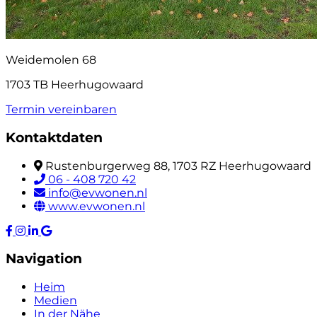
Weidemolen 68
1703 TB Heerhugowaard
Termin vereinbaren
Kontaktdaten
Rustenburgerweg 88, 1703 RZ Heerhugowaard
06 - 408 720 42
info@evwonen.nl
www.evwonen.nl
Navigation
Heim
Medien
In der Nähe